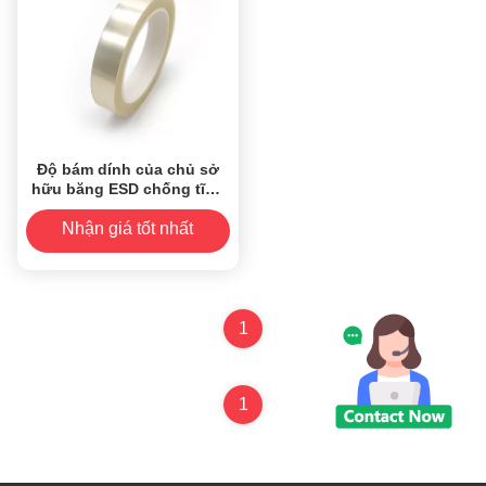
Độ bám dính của chủ sở
hữu băng ESD chống tĩnh
điện sau khi chiếu xạ UV
ODM
Nhận giá tốt nhất
1
1