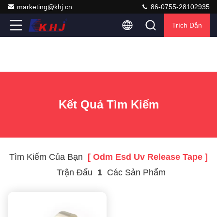
marketing@khj.cn
86-0755-28102935
Trích Dẫn
Kết Quả Tìm Kiếm
Tìm Kiếm Của Bạn
[ Odm Esd Uv Release Tape ]
Trận Đấu
1
Các Sản Phẩm