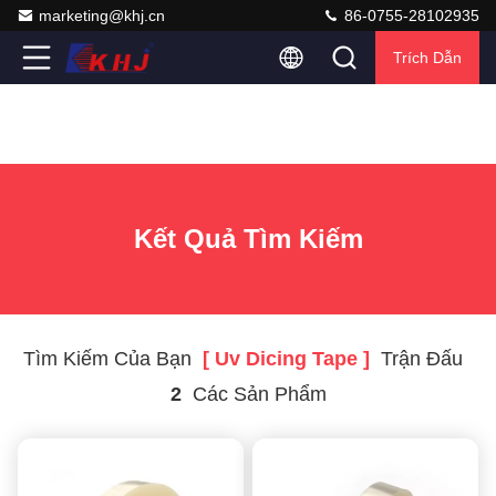
marketing@khj.cn
86-0755-28102935
Trích Dẫn
Kết Quả Tìm Kiếm
Tìm Kiếm Của Bạn
[ Uv Dicing Tape ]
Trận Đấu
2
Các Sản Phẩm