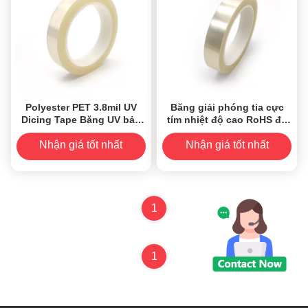
Polyester PET 3.8mil UV
Băng giải phóng tia cực
Dicing Tape Băng UV bảo
tím nhiệt độ cao RoHS độ
vệ chống tĩnh điện
bám dính ban đầu cao
được phê duyệt
Nhận giá tốt nhất
Nhận giá tốt nhất
1
1