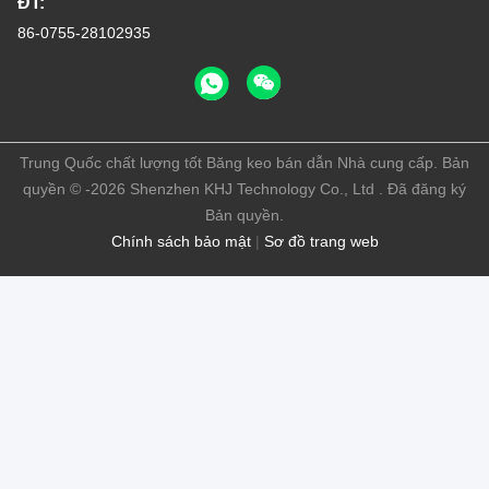
ĐT:
86-0755-28102935
Trung Quốc chất lượng tốt Băng keo bán dẫn Nhà cung cấp. Bản
quyền © -2026 Shenzhen KHJ Technology Co., Ltd . Đã đăng ký
Bản quyền.
Chính sách bảo mật
|
Sơ đồ trang web