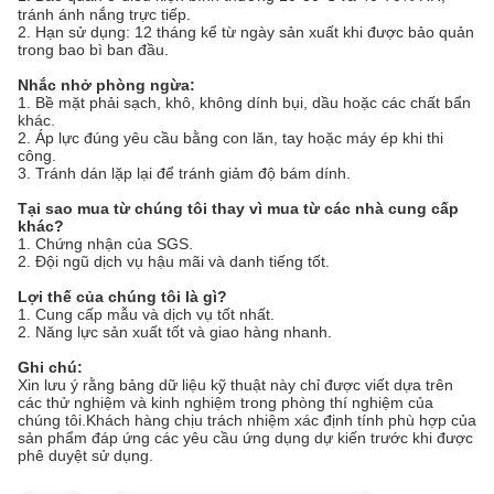
tránh ánh nắng trực tiếp.
2. Hạn sử dụng: 12 tháng kể từ ngày sản xuất khi được bảo quản
trong bao bì ban đầu.
Nhắc nhở phòng ngừa:
1. Bề mặt phải sạch, khô, không dính bụi, dầu hoặc các chất bẩn
khác.
2. Áp lực đúng yêu cầu bằng con lăn, tay hoặc máy ép khi thi
công.
3. Tránh dán lặp lại để tránh giảm độ bám dính.
Tại sao mua từ chúng tôi thay vì mua từ các nhà cung cấp
khác?
1. Chứng nhận của SGS.
2. Đội ngũ dịch vụ hậu mãi và danh tiếng tốt.
Lợi thế của chúng tôi là gì?
1. Cung cấp mẫu và dịch vụ tốt nhất.
2. Năng lực sản xuất tốt và giao hàng nhanh.
Ghi chú:
Xin lưu ý rằng bảng dữ liệu kỹ thuật này chỉ được viết dựa trên
các thử nghiệm và kinh nghiệm trong phòng thí nghiệm của
chúng tôi.Khách hàng chịu trách nhiệm xác định tính phù hợp của
sản phẩm đáp ứng các yêu cầu ứng dụng dự kiến ​​trước khi được
phê duyệt sử dụng.