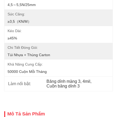
4,5～5,5N/25mm
Sức Căng:
≥3,5（KN/M）
Kéo Dài:
≥45%
Chi Tiết Đóng Gói:
Túi Nhựa + Thùng Carton
Khả Năng Cung Cấp:
50000 Cuộn Mỗi Tháng
Băng dính màng 3
, 
4mil
, 
Làm nổi bật:
Cuộn băng dính 3
Mô Tả Sản Phẩm