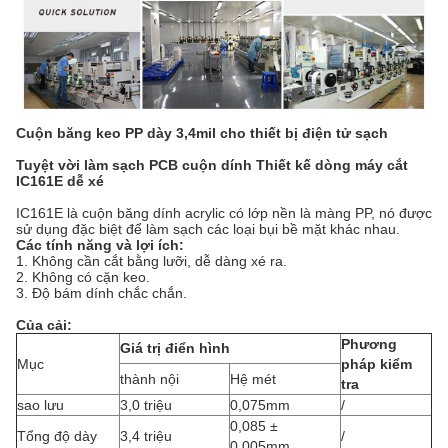
Cuộn băng keo PP dày 3,4mil cho thiết bị điện tử sạch
Tuyệt vời làm sạch PCB cuộn dính Thiết kế dòng máy cắt
IC161E dễ xé
IC161E là cuộn băng dính acrylic có lớp nền là màng PP, nó được
sử dụng đặc biệt để làm sạch các loại bụi bề mặt khác nhau.
Các tính năng và lợi ích:
1. Không cần cắt bằng lưỡi, dễ dàng xé ra.
2. Không có cặn keo.
3. Độ bám dính chắc chắn.
Của cải:
Phương
Giá trị điển hình
Mục
pháp kiểm
thành nội
Hệ mét
tra
sao lưu
3,0 triệu
0,075mm
/
0,085 ±
Tổng độ dày
3,4 triệu
/
0,005mm