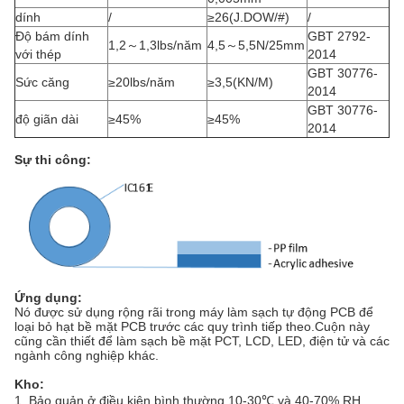
dính
/
≥26(J.DOW/#)
/
Độ bám dính
GBT 2792-
1,2～1,3lbs/năm
4,5～5,5N/25mm
với thép
2014
GBT 30776-
Sức căng
≥20lbs/năm
≥3,5(KN/M)
2014
GBT 30776-
độ giãn dài
≥45%
≥45%
2014
Sự thi công:
Ứng dụng:
Nó được sử dụng rộng rãi trong máy làm sạch tự động PCB để
loại bỏ hạt bề mặt PCB trước các quy trình tiếp theo.Cuộn này
cũng cần thiết để làm sạch bề mặt PCT, LCD, LED, điện tử và các
ngành công nghiệp khác.
Kho:
1. Bảo quản ở điều kiện bình thường 10-30℃ và 40-70% RH,