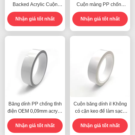
Backed Acrylic Cuộn
Cuộn màng PP chống
băng dính Silicone miễn
tĩnh điện Băng cuộn dính
Nhận giá tốt nhất
phí OEM ODM
Nhận giá tốt nhất
0,09mm
Băng dính PP chống tĩnh
Cuộn băng dính il Không
điện OEM 0,09mm acrylic
có cặn keo để làm sạch
silicone miễn phí
bụi
Nhận giá tốt nhất
Nhận giá tốt nhất