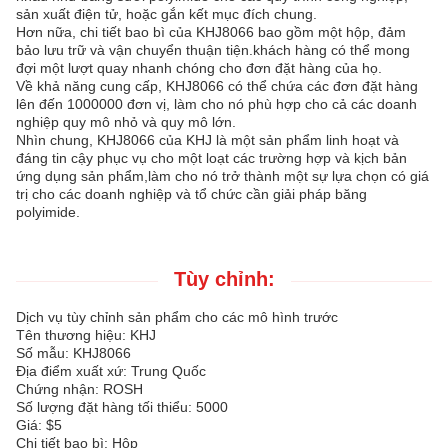
sản xuất điện tử, hoặc gắn kết mục đích chung.
Hơn nữa, chi tiết bao bì của KHJ8066 bao gồm một hộp, đảm
bảo lưu trữ và vận chuyển thuận tiện.khách hàng có thể mong
đợi một lượt quay nhanh chóng cho đơn đặt hàng của họ.
Về khả năng cung cấp, KHJ8066 có thể chứa các đơn đặt hàng
lên đến 1000000 đơn vị, làm cho nó phù hợp cho cả các doanh
nghiệp quy mô nhỏ và quy mô lớn.
Nhìn chung, KHJ8066 của KHJ là một sản phẩm linh hoạt và
đáng tin cậy phục vụ cho một loạt các trường hợp và kịch bản
ứng dụng sản phẩm,làm cho nó trở thành một sự lựa chọn có giá
trị cho các doanh nghiệp và tổ chức cần giải pháp băng
polyimide.
Tùy chỉnh:
Dịch vụ tùy chỉnh sản phẩm cho các mô hình trước
Tên thương hiệu: KHJ
Số mẫu: KHJ8066
Địa điểm xuất xứ: Trung Quốc
Chứng nhận: ROSH
Số lượng đặt hàng tối thiểu: 5000
Giá: $5
Chi tiết bao bì: Hộp