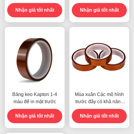
kháng 1000V
80°C Phương thức thanh
Nhận giá tốt nhất
toán thẻ tín dụng cho các
Nhận giá tốt nhất
mẫu trước đây
Băng keo Kapton 1-4
Mùa xuân Các mô hình
màu để in mặt trước
trước đây có khả năng
chống ẩm và độ bền 2.5N
Nhận giá tốt nhất
Nhận giá tốt nhất
/ 25mm