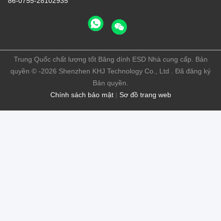
86-0755-28102935
Trung Quốc chất lượng tốt Băng dính ESD Nhà cung cấp. Bản
quyền © -2026 Shenzhen KHJ Technology Co., Ltd . Đã đăng ký
Bản quyền.
Chính sách bảo mật
|
Sơ đồ trang web