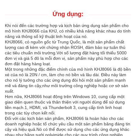
Ứng dụng:
Khi nói đến các trường hợp và kịch bản ứng dụng sản phẩm cho
mô hình KHJ8066 của KHJ, có nhiều khả năng khác nhau do tính
năng và thông số kỹ thuật linh hoạt của nó.
KHJ8066, có nguồn gốc từ Trung Quốc, là một sản phẩm chất
lượng cao đi kèm với chứng nhận ROSH, đảm bảo sự tuân thủ
các tiêu chuẩn môi trường.Với số lượng đặt hàng tối thiểu 5000
đơn vị và giá 5 đô la mỗi đơn vị, sản phẩm này phù hợp cho các
đơn đặt hàng hàng loạt.
Một trong những đặc điểm chính của mô hình KHJ8066 là độ bền
xé của nó là 20N / cm, làm cho nó bền và lâu dài. Điều này làm
cho nó lý tưởng cho các ứng dụng đòi hỏi một sản phẩm mạnh
mẽ và đáng tin cậy,như môi trường công nghiệp hoặc cơ sở sản
xuất.
Hơn nữa, KHJ8066 hoạt động trên Windows 10, cung cấp một
giao diện quen thuộc và thân thiện với người dùng để sử dụng
liền mạch.1, HDMI, và Thunderbolt 3, cung cấp tính linh hoạt
trong các tùy chọn kết nối.
Đối với các kịch bản sản phẩm, KHJ8066 là hoàn hảo cho các
doanh nghiệp hoặc tổ chức yêu cầu một sản phẩm băng đáng tin
cậy và hiệu quả.Nó có thể được sử dụng cho các ứng dụng khác
nhau như băng sưởi polyimide cho các quy trình công nghiệp,