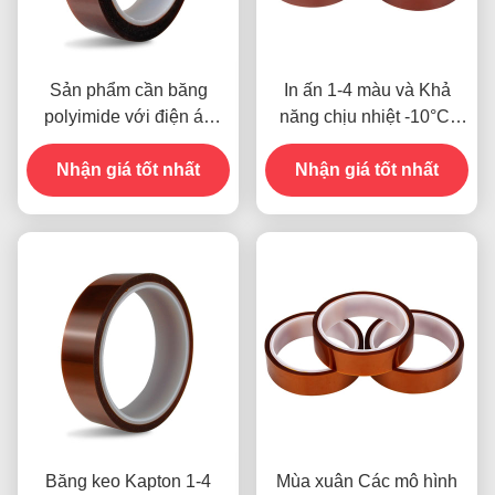
Sản phẩm cần băng
In ấn 1-4 màu và Khả
polyimide với điện áp
năng chịu nhiệt -10°C-
kháng 1000V
80°C Phương thức thanh
Nhận giá tốt nhất
toán thẻ tín dụng cho các
Nhận giá tốt nhất
mẫu trước đây
Băng keo Kapton 1-4
Mùa xuân Các mô hình