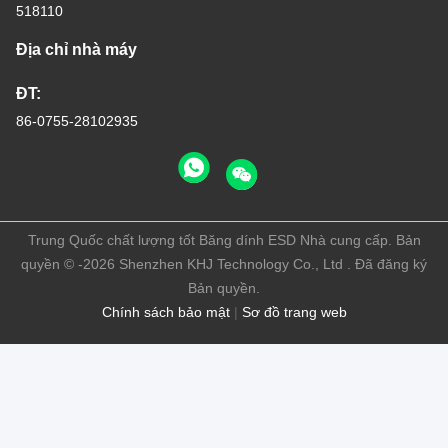
518110
Địa chỉ nhà máy
ĐT:
86-0755-28102935
Trung Quốc chất lượng tốt Băng dính ESD Nhà cung cấp. Bản
quyền © -2026 Shenzhen KHJ Technology Co., Ltd . Đã đăng ký
Bản quyền.
Chính sách bảo mật
|
Sơ đồ trang web