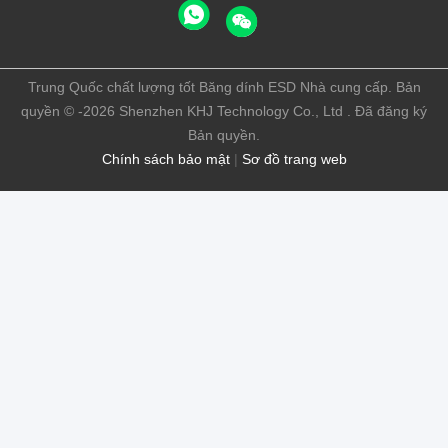
Trung Quốc chất lượng tốt Băng dính ESD Nhà cung cấp. Bản
quyền © -2026 Shenzhen KHJ Technology Co., Ltd . Đã đăng ký
Bản quyền.
Chính sách bảo mật
|
Sơ đồ trang web