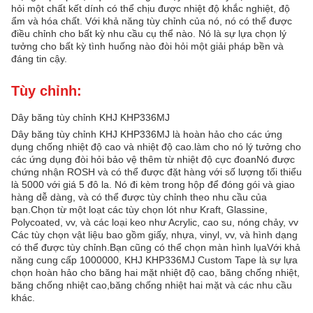
hỏi một chất kết dính có thể chịu được nhiệt độ khắc nghiệt, độ
ẩm và hóa chất. Với khả năng tùy chỉnh của nó, nó có thể được
điều chỉnh cho bất kỳ nhu cầu cụ thể nào. Nó là sự lựa chọn lý
tưởng cho bất kỳ tình huống nào đòi hỏi một giải pháp bền và
đáng tin cậy.
Tùy chỉnh:
Dây băng tùy chỉnh KHJ KHP336MJ
Dây băng tùy chỉnh KHJ KHP336MJ là hoàn hảo cho các ứng
dụng chống nhiệt độ cao và nhiệt độ cao.làm cho nó lý tưởng cho
các ứng dụng đòi hỏi bảo vệ thêm từ nhiệt độ cực đoanNó được
chứng nhận ROSH và có thể được đặt hàng với số lượng tối thiểu
là 5000 với giá 5 đô la. Nó đi kèm trong hộp để đóng gói và giao
hàng dễ dàng, và có thể được tùy chỉnh theo nhu cầu của
bạn.Chọn từ một loạt các tùy chọn lót như Kraft, Glassine,
Polycoated, vv, và các loại keo như Acrylic, cao su, nóng chảy, vv
Các tùy chọn vật liệu bao gồm giấy, nhựa, vinyl, vv, và hình dạng
có thể được tùy chỉnh.Bạn cũng có thể chọn màn hình lụaVới khả
năng cung cấp 1000000, KHJ KHP336MJ Custom Tape là sự lựa
chọn hoàn hảo cho băng hai mặt nhiệt độ cao, băng chống nhiệt,
băng chống nhiệt cao,băng chống nhiệt hai mặt và các nhu cầu
khác.