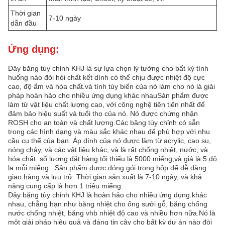
Thời gian
7-10 ngày
dẫn đầu
Ứng dụng:
Dây băng tùy chỉnh KHJ là sự lựa chọn lý tưởng cho bất kỳ tình
huống nào đòi hỏi chất kết dính có thể chịu được nhiệt độ cực
cao, độ ẩm và hóa chất.và tính tùy biến của nó làm cho nó là giải
pháp hoàn hảo cho nhiều ứng dụng khác nhauSản phẩm được
làm từ vật liệu chất lượng cao, với công nghệ tiên tiến nhất để
đảm bảo hiệu suất và tuổi thọ của nó. Nó được chứng nhận
ROSH cho an toàn và chất lượng.Các băng tùy chỉnh có sẵn
trong các hình dạng và màu sắc khác nhau để phù hợp với nhu
cầu cụ thể của bạn. Áp dính của nó được làm từ acrylic, cao su,
nóng chảy, và các vật liệu khác, và là rất chống nhiệt, nước, và
hóa chất. số lượng đặt hàng tối thiểu là 5000 miếng,và giá là 5 đô
la mỗi miếng.. Sản phẩm được đóng gói trong hộp để dễ dàng
giao hàng và lưu trữ. Thời gian sản xuất là 7-10 ngày, và khả
năng cung cấp là hơn 1 triệu miếng.
Dây băng tùy chỉnh KHJ là hoàn hảo cho nhiều ứng dụng khác
nhau, chẳng hạn như băng nhiệt cho ống sưởi gỗ, băng chống
nước chống nhiệt, băng vhb nhiệt độ cao và nhiều hơn nữa.Nó là
một giải pháp hiệu quả và đáng tin cậy cho bất kỳ dự án nào đòi