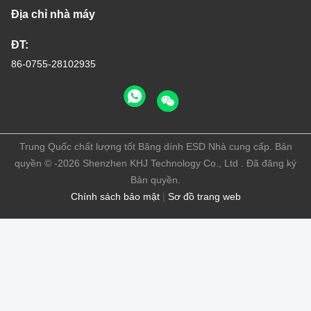
Địa chỉ nhà máy
ĐT:
86-0755-28102935
Trung Quốc chất lượng tốt Băng dính ESD Nhà cung cấp. Bản
quyền © -2026 Shenzhen KHJ Technology Co., Ltd . Đã đăng ký
Bản quyền.
Chính sách bảo mật
|
Sơ đồ trang web