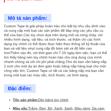
Mô tả sản phẩm:
Custom Tape là giải pháp hoàn hảo cho bất kỳ nhu cầu dính nào
và cung cấp một loạt các sản phẩm để đáp ứng các yêu cầu cụ
thể của bạn.Các tùy chọn dựa trên dung môi và nóng chảy, với
nhiều hình dạng, vật liệu, và kích thước. và thậm chí các hình
dạng tùy chỉnh có thể được thực hiện theo thông số kỹ thuật của
bạn.và vật liệu vinyl cung cấp độ bám sát và độ bền cao
hơnThêm vào đó, với thời gian chỉ 7-10 ngày làm việc, bạn có thể
tìm thấy băng nén tùy chỉnh hoàn hảo cho ứng dụng của mình
nhanh chóng và với chi phí phải chăng.Cho dù bạn cần băng nắp
2 inch cho một dự án đơn giản hoặc băng nắp hàng loạt cho một
công việc lớn, Custom Tape có tất cả các băng nắp mà bạn cần
trong một loạt các màu sắc, kích thước, và hình dạng.
Đặc điểm:
Tên sản phẩm:
Dây băng tùy chỉnh
Màu sắc:
Trắng, Đen, Đỏ, Xanh, Xanh, Màu vàng, Da cam,