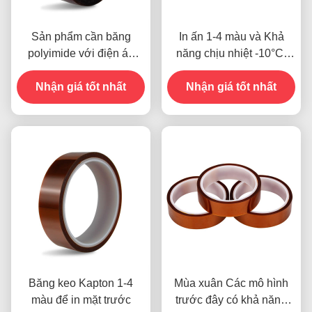
Sản phẩm cần băng
In ấn 1-4 màu và Khả
polyimide với điện áp
năng chịu nhiệt -10°C-
kháng 1000V
80°C Phương thức thanh
Nhận giá tốt nhất
toán thẻ tín dụng cho các
Nhận giá tốt nhất
mẫu trước đây
Băng keo Kapton 1-4
Mùa xuân Các mô hình
màu để in mặt trước
trước đây có khả năng