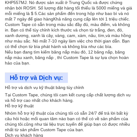
KHP557MJ. Nó được sản xuất ở Trung Quốc và được chứng
nhận bởi ROSH. Số lượng đặt hàng tối thiểu là 5000 miếng và giá
mỗi miếng là $ 5.Các sản phẩm đến trong hộp như bao bì và nó
mất 7 ngày để giao hàngKhả năng cung cấp lên tới 1 triệu chiếc.
Custom Tape có sẵn trong màu sắc đầy đủ, màu điểm, và không
in. Bạn có thể tùy chỉnh kích thước và chọn từ trắng, đen, đỏ,
xanh dương, xanh lá cây, vàng, cam, xám, nâu, tím,và màu hồng
như màu sắc. Nó mất 7-10 ngày làm việc cho thời gian dẫn. Bạn
có thể chọn từ bìa phát hành và không bìa như các bìa.
Nếu bạn đang tìm kiếm băng nắp màu đỏ, 12 băng nắp, băng
nắp màu xanh, băng nắp , thì Custom Tape là sự lựa chọn hoàn
hảo của bạn.
Hỗ trợ và Dịch vụ:
Hỗ trợ và dịch vụ kỹ thuật băng tùy chỉnh
Tại Custom Tape, chúng tôi cam kết cung cấp chất lượng dịch vụ
và hỗ trợ cao nhất cho khách hàng.
Hỗ trợ kỹ thuật
Nhóm hỗ trợ kỹ thuật của chúng tôi có sẵn 24/7 để trả lời bất kỳ
câu hỏi hoặc mối quan tâm nào bạn có thể có về sản phẩm của
chúng tôi.cũng như tài liệu trực tuyến để giúp bạn có được nhiều
nhất từ sản phẩm Custom Tape của bạn.
Dịch vụ khách hàng