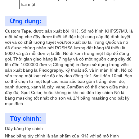
hai mặt
Ứng dụng:
Custom Tape, được sản xuất bởi KHJ, Số mô hình KHP557MJ, là
một băng che đậy được thiết kế đặc biệt cung cấp độ dính tuyệt
vời và có chất lượng tuyệt vời.Nơi xuất xứ là Trung Quốc và nó
đã được chứng nhận bởi ROSHSố lượng đặt hàng tối thiểu là
5000 và giá mỗi đơn vị là $5. Nó đi kèm trong một hộp để đóng
gói. Thời gian giao hàng là 7 ngày và có một nguồn cung đầy đủ
lên đến 1000000 đơn vị.Công nghệ in được sử dụng trong việc
sản xuất băng là Flexography, kỹ thuật số, và in màn hình. Nó có
sẵn trong một loạt các độ dày dao động từ 1.5mil đến 10mil. Bạn
có thể chọn từ một loạt các màu sắc bao gồm trắng, đen, đỏ,
xanh dương, xanh lá cây, vàng,CamBạn có thể chọn giữa màu
đầy đủ, Spot Color, hoặc không in khi nói đến tùy chỉnh.Nó là
băng masking tốt nhất cho sơn và 1/4 băng masking cho bất kỳ
mục đích.
Tùy chỉnh:
Dây băng tùy chỉnh
Nhạc băng tùy chỉnh là sản phẩm của KHJ với số mô hình