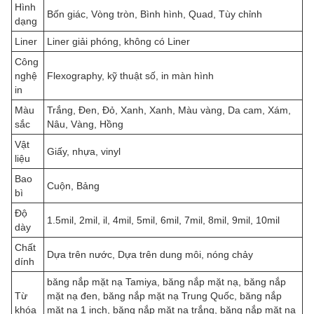
Hình
Bốn giác, Vòng tròn, Bình hình, Quad, Tùy chỉnh
dạng
Liner
Liner giải phóng, không có Liner
Công
nghệ
Flexography, kỹ thuật số, in màn hình
in
Màu
Trắng, Đen, Đỏ, Xanh, Xanh, Màu vàng, Da cam, Xám,
sắc
Nâu, Vàng, Hồng
Vật
Giấy, nhựa, vinyl
liệu
Bao
Cuộn, Bảng
bì
Độ
1.5mil, 2mil, il, 4mil, 5mil, 6mil, 7mil, 8mil, 9mil, 10mil
dày
Chất
Dựa trên nước, Dựa trên dung môi, nóng chảy
dính
băng nắp mặt nạ Tamiya, băng nắp mặt nạ, băng nắp
Từ
mặt nạ đen, băng nắp mặt nạ Trung Quốc, băng nắp
khóa
mặt nạ 1 inch, băng nắp mặt nạ trắng, băng nắp mặt nạ