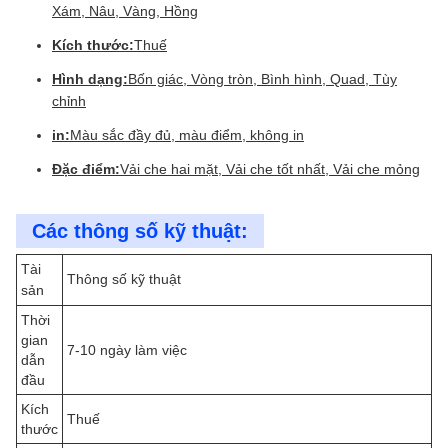
Xám, Nâu, Vàng, Hồng
Kích thước:
Thuế
Hình dạng:
Bốn giác, Vòng tròn, Bình hình, Quad, Tùy
chỉnh
in:
Màu sắc đầy đủ, màu điểm, không in
Đặc điểm:
Vải che hai mặt, Vải che tốt nhất, Vải che mỏng
Các thông số kỹ thuật:
Tài
Thông số kỹ thuật
sản
Thời
gian
7-10 ngày làm việc
dẫn
đầu
Kích
Thuế
thước