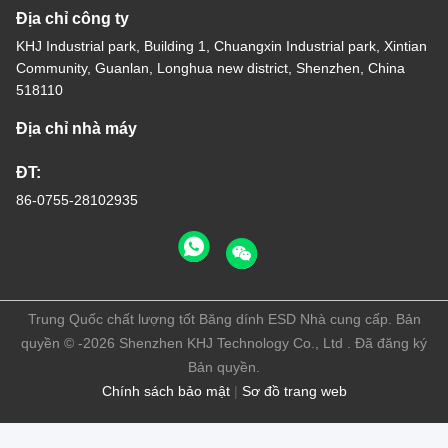
Địa chỉ công ty
KHJ Industrial park, Building 1, Chuangxin Industrial park, Xintian
Community, Guanlan, Longhua new district, Shenzhen, China
518110
Địa chỉ nhà máy
ĐT:
86-0755-28102935
Trung Quốc chất lượng tốt Băng dính ESD Nhà cung cấp. Bản
quyền © -2026 Shenzhen KHJ Technology Co., Ltd . Đã đăng ký
Bản quyền.
Chính sách bảo mật
|
Sơ đồ trang web