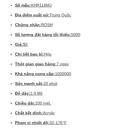
Số mẫu:
KHR118MJ
Địa điểm xuất xứ:
Trung Quốc
Chứng nhận:
ROSH
Số lượng đặt hàng tối thiểu:
5000
Giá:
$5
Chi tiết bao bì:
Hộp
Thời gian giao hàng:
7 ngày
Khả năng cung cấp:
1000000
Sức mạnh cắt:
20 phút
Độ dày:
2.0 Mil
Chiều dài:
100 mét.
Chất kết dính:
Acrylic
Phạm vi nhiệt độ:
32-176°F