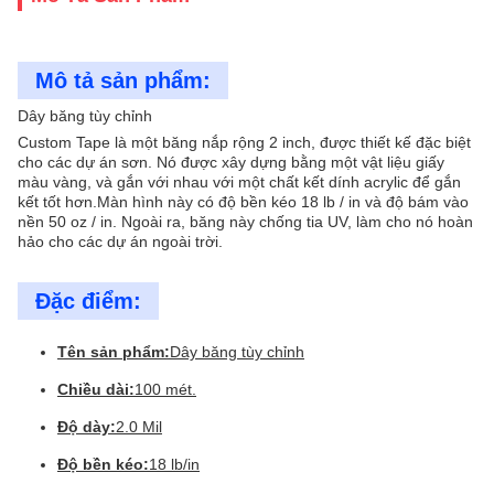
Mô tả sản phẩm:
Dây băng tùy chỉnh
Custom Tape là một băng nắp rộng 2 inch, được thiết kế đặc biệt
cho các dự án sơn. Nó được xây dựng bằng một vật liệu giấy
màu vàng, và gắn với nhau với một chất kết dính acrylic để gắn
kết tốt hơn.Màn hình này có độ bền kéo 18 lb / in và độ bám vào
nền 50 oz / in. Ngoài ra, băng này chống tia UV, làm cho nó hoàn
hảo cho các dự án ngoài trời.
Đặc điểm:
Tên sản phẩm:
Dây băng tùy chỉnh
Chiều dài:
100 mét.
Độ dày:
2.0 Mil
Độ bền kéo:
18 lb/in