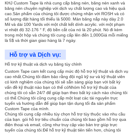
KHJ Custom Tape là nhà cung cấp băng nén, băng nén xanh và
băng nén chuyên nghiệp với dịch vụ chất lượng cao và hiệu quả
cao.Sản phẩm của chúng tôi được chứng nhận với ROSH và có
số lượng đặt hàng tối thiểu là 5000. Màn băng nắp này dày 2.0
Mil và dài 100 Yards với một chất kết dính acrylic. với một phạm
vi nhiệt độ 32-176 ° F, độ bền cắt của nó là 20 phút. Nó đi kèm
trong một hộp và chúng tôi cung cấp lên đến 1,000Giá mỗi miếng
là 5$ và thời gian giao hàng là 7 ngày.
Hỗ trợ và Dịch vụ:
Hỗ trợ kỹ thuật và dịch vụ băng tùy chỉnh
Custom Tape cam kết cung cấp mức độ hỗ trợ kỹ thuật và dịch vụ
cao nhất.Chúng tôi đảm bảo rằng đội ngũ kỹ sư và kỹ thuật viên
có kinh nghiệm của chúng tôi sẽ sẵn sàng giúp bạn với bất kỳ
vấn đề kỹ thuật nào bạn có thể cóNhóm hỗ trợ kỹ thuật của
chúng tôi có sẵn 24/7 để giúp bạn theo bất kỳ cách nào chúng tôi
có thể.Chúng tôi cũng cung cấp một loạt các tài nguyên trực
tuyến và hướng dẫn để giúp bạn tận dụng tối đa sản phẩm
Custom Tape của mình.
Chúng tôi cung cấp nhiều tùy chọn hỗ trợ tùy thuộc vào nhu cầu
của bạn. gói hỗ trợ tiêu chuẩn của chúng tôi bao gồm hỗ trợ qua
điện thoại và email, cũng như truy cập vào bàn trợ giúp trực
tuyến của chúng tôi.Để hỗ trợ kỹ thuật tiên tiến hơn, chúng tôi