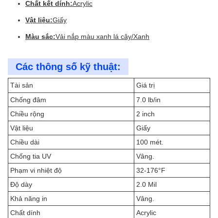
Chất kết dính:
Acrylic
Vật liệu:
Giấy
Màu sắc:
Vải nắp màu xanh lá cây/Xanh
Các thông số kỹ thuật:
Tài sản
Giá trị
Chống đâm
7.0 lb/in
Chiều rộng
2 inch
Vật liệu
Giấy
Chiều dài
100 mét.
Chống tia UV
Vâng.
Phạm vi nhiệt độ
32-176°F
Độ dày
2.0 Mil
Khả năng in
Vâng.
Chất dính
Acrylic