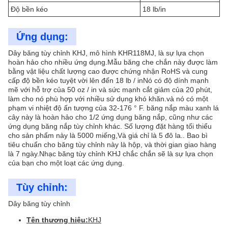
Độ bền kéo
18 lb/in
Ứng dụng:
Dây băng tùy chỉnh KHJ, mô hình KHR118MJ, là sự lựa chọn
hoàn hảo cho nhiều ứng dụng.Mẫu băng che chắn này được làm
bằng vật liệu chất lượng cao được chứng nhận RoHS và cung
cấp độ bền kéo tuyệt vời lên đến 18 lb / inNó có độ dính mạnh
mẽ với hỗ trợ của 50 oz / in và sức mạnh cắt giảm của 20 phút,
làm cho nó phù hợp với nhiều sử dụng khó khăn.và nó có một
phạm vi nhiệt độ ấn tượng của 32-176 ° F. băng nắp màu xanh lá
cây này là hoàn hảo cho 1/2 ứng dụng băng nắp, cũng như các
ứng dụng băng nắp tùy chỉnh khác. Số lượng đặt hàng tối thiểu
cho sản phẩm này là 5000 miếng,Và giá chỉ là 5 đô la.. Bao bì
tiêu chuẩn cho băng tùy chỉnh này là hộp, và thời gian giao hàng
là 7 ngày.Nhạc băng tùy chỉnh KHJ chắc chắn sẽ là sự lựa chọn
của bạn cho một loạt các ứng dụng.
Tùy chỉnh:
Dây băng tùy chỉnh
Tên thương hiệu:
KHJ