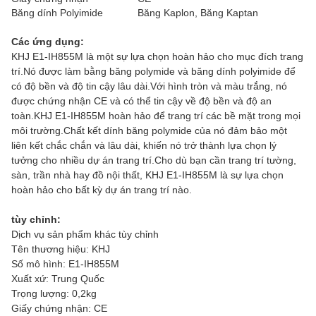
Băng dính Polyimide
Băng Kaplon, Băng Kaptan
Các ứng dụng:
KHJ E1-IH855M là một sự lựa chọn hoàn hảo cho mục đích trang
trí.Nó được làm bằng băng polymide và băng dính polyimide để
có độ bền và độ tin cậy lâu dài.Với hình tròn và màu trắng, nó
được chứng nhận CE và có thể tin cậy về độ bền và độ an
toàn.KHJ E1-IH855M hoàn hảo để trang trí các bề mặt trong mọi
môi trường.Chất kết dính băng polymide của nó đảm bảo một
liên kết chắc chắn và lâu dài, khiến nó trở thành lựa chọn lý
tưởng cho nhiều dự án trang trí.Cho dù bạn cần trang trí tường,
sàn, trần nhà hay đồ nội thất, KHJ E1-IH855M là sự lựa chọn
hoàn hảo cho bất kỳ dự án trang trí nào.
tùy chỉnh:
Dịch vụ sản phẩm khác tùy chỉnh
Tên thương hiệu: KHJ
Số mô hình: E1-IH855M
Xuất xứ: Trung Quốc
Trọng lượng: 0,2kg
Giấy chứng nhận: CE