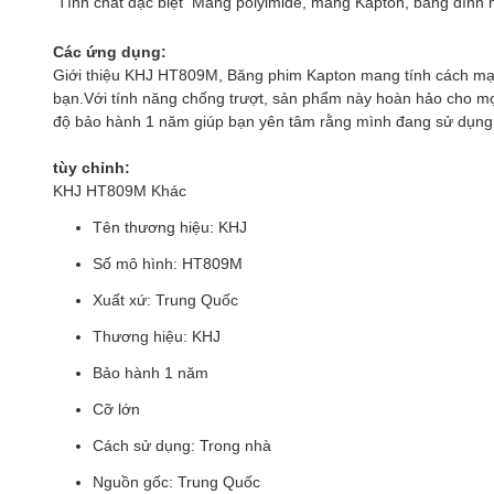
Tính chất đặc biệt
Màng polyimide, màng Kapton, băng dính
Các ứng dụng:
Giới thiệu KHJ HT809M, Băng phim Kapton mang tính cách mạn
bạn.Với tính năng chống trượt, sản phẩm này hoàn hảo cho mọ
độ bảo hành 1 năm giúp bạn yên tâm rằng mình đang sử dụng
tùy chỉnh:
KHJ HT809M Khác
Tên thương hiệu: KHJ
Số mô hình: HT809M
Xuất xứ: Trung Quốc
Thương hiệu: KHJ
Bảo hành 1 năm
Cỡ lớn
Cách sử dụng: Trong nhà
Nguồn gốc: Trung Quốc