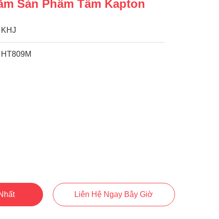
Năm Sản Phẩm Tấm Kapton
KHJ
HT809M
Nhất
Liên Hệ Ngay Bây Giờ