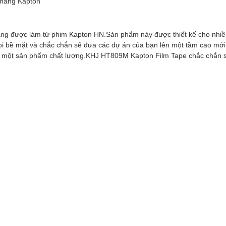
 màng Kapton
g được làm từ phim Kapton HN.Sản phẩm này được thiết kế cho nhiều
i bề mặt và chắc chắn sẽ đưa các dự án của bạn lên một tầm cao mới
 một sản phẩm chất lượng.KHJ HT809M Kapton Film Tape chắc chắn sẽ