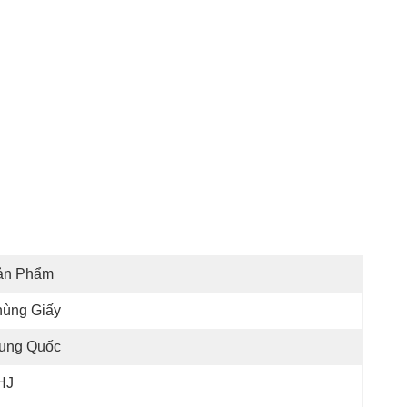
ản Phẩm
hùng Giấy
rung Quốc
HJ