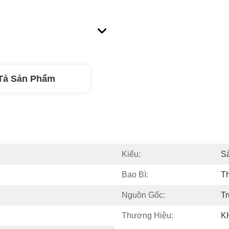
Tả Sản Phẩm
Kiểu:
S
Bao Bì:
T
Nguồn Gốc:
T
Thương Hiệu:
K