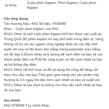
Cuộn phim Kapton, Phim Kapton, Cuộn phim
từ khóa
Kapton
Các ứng dụng:
Tên thương hiệu: KHJ Số hiệu: HT809M
Khác – Cuộn phim Kapton của KHJ
KHJ's Other là một cuộn phim kapton khổ lớn được sản xuất tại
Trung Quốc.Bộ phim kapton hn này phổ biến trong điện tử, hàng
không vũ trụ và các ngành công nghiệp khác do các đặc tính
tuyệt vời của nó.Nó được làm bằng màng polyimide màu trắng
với độ dày 0,01mm.Khác là lý tưởng để cách điện và bảo vệ các
thành phần điện và PCB.Nó cũng tuyệt vời để cách nhiệt và bảo
vệ hệ thống dây điện.
KHJ's Other rất linh hoạt và dễ sử dụng.Nó cũng dễ dàng cắt
theo nhu cầu của bạn.Thời gian giao hàng cho sản phẩm này
thường là 3-5 ngày.Với đặc tính cách nhiệt và bảo vệ tuyệt vời,
KHJ's Other là lựa chọn lý tưởng cho nhu cầu cách nhiệt và bảo
vệ của bạn.
tùy chỉnh:
KHJ HT809M Tùy chỉnh Khác