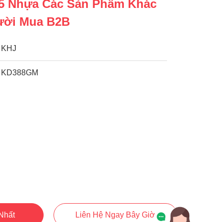
/5 Nhựa Các Sản Phẩm Khác
ười Mua B2B
KHJ
KD388GM
Nhất
Liên Hệ Ngay Bây Giờ