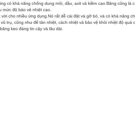
ng có khả năng chống dung môi, dầu, axit và kiềm cao.Băng cũng là ch
u mức độ bảo vệ nhiệt cao.
vời cho nhiều ứng dụng.Nó rất dễ cài đặt và gỡ bỏ, và có khả năng chố
ũ trụ, cũng như để tản nhiệt, cách nhiệt và bảo vệ khỏi nhiệt độ quá 
băng keo đáng tin cậy và lâu dài.