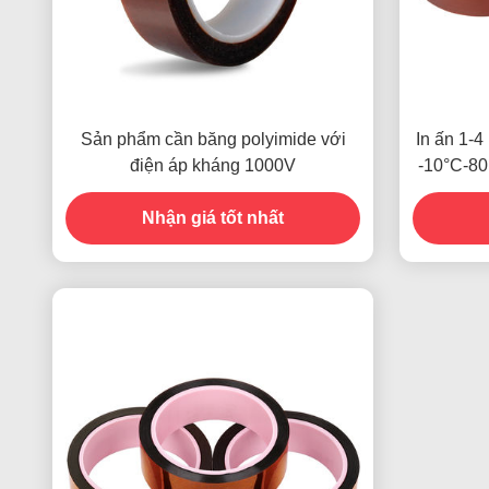
Sản phẩm cần băng polyimide với
In ấn 1-4
điện áp kháng 1000V
-10°C-80
thẻ tín 
Nhận giá tốt nhất