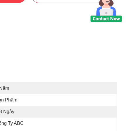
 Năm
ản Phẩm
-3 Ngày
ông Ty ABC