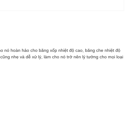
ho nó hoàn hảo cho băng xốp nhiệt độ cao, băng che nhiệt độ
cũng nhẹ và dễ xử lý, làm cho nó trở nên lý tưởng cho mọi loại