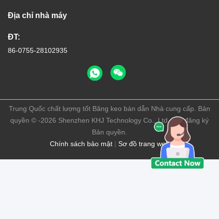
Địa chỉ nhà máy
ĐT:
86-0755-28102935
Trung Quốc chất lượng tốt Băng keo bán dẫn Nhà cung cấp. Bản
quyền © -2026 Shenzhen KHJ Technology Co., Ltd . Đã đăng ký
Bản quyền.
Chính sách bảo mật
|
Sơ đồ trang web