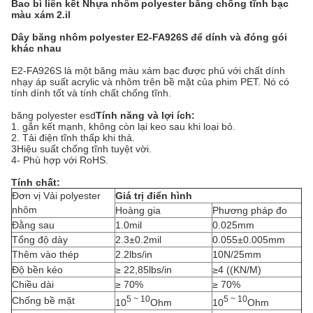
Bao bì liên kết Nhựa nhôm polyester băng chống tĩnh bạc
màu xám 2.il
Dây băng nhôm polyester E2-FA926S để dính và đóng gói
khác nhau
E2-FA926S là một băng màu xám bạc được phủ với chất dính
nhạy áp suất acrylic và nhôm trên bề mặt của phim PET. Nó có
tính dính tốt và tính chất chống tĩnh.
băng polyester esd
Tính năng và lợi ích:
1. gắn kết mạnh, không còn lại keo sau khi loại bỏ.
2. Tải điện tĩnh thấp khi thả.
3Hiệu suất chống tĩnh tuyệt vời.
4- Phù hợp với RoHS.
Tính chất:
Đơn vị Vải polyester
Giá trị điển hình
nhôm
Hoàng gia
Phương pháp đo
Đằng sau
1.0mil
0.025mm
Tổng độ dày
2.3±0.2mil
0.055±0.005mm
Thêm vào thép
2.2lbs/in
10N/25mm
Độ bền kéo
≥ 22,85lbs/in
≥4 ((KN/M)
Chiều dài
≥ 70%
≥ 70%
5 ~ 10
5 ~ 10
Chống bề mặt
10
Ohm
10
Ohm