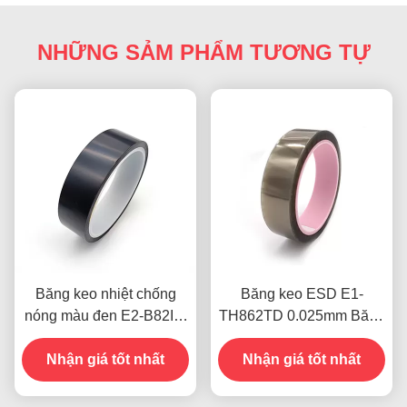
NHỮNG SẢM PHẨM TƯƠNG TỰ
Băng keo nhiệt chống
Băng keo ESD E1-
nóng màu đen E2-B82IB,
TH862TD 0.025mm Băng
màng polyimide tĩnh điện
keo Polyester trong suốt
Nhận giá tốt nhất
ESD thấp
2.il Dùng cho hàn PCB
Nhận giá tốt nhất
Reflow